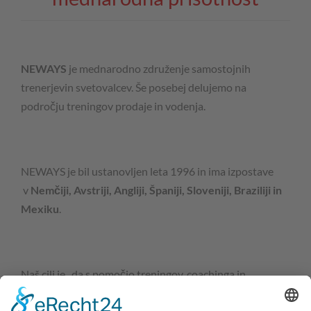
NEWAYS
je mednarodno združenje samostojnih
trenerjevin svetovalcev. Še posebej delujemo na
področju treningov prodaje in vodenja.
NEWAYS je bil ustanovljen leta 1996 in ima izpostave
v
Nemčiji, Avstriji, Angliji, Španiji, Sloveniji, Braziliji in
Mexiku
.
Naš cilj je , da s pomočjo treningov, coachinga in
svetovanja razvijamo vodilne in sodelavce, da so