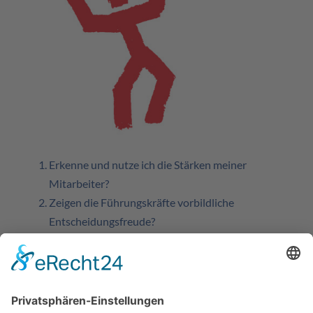
Erkenne und nutze ich die Stärken meiner
Mitarbeiter?
Zeigen die Führungskräfte vorbildliche
Entscheidungsfreude?
Lösen wir Probleme im Unternehmen mit System?
Sind die Resultate von Besprechungen und
Meetings zufriedenstellend?
Vermarkten wir aktiv den Service unseres