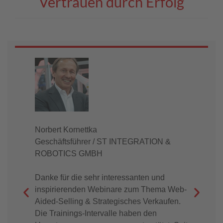
Vertrauen durch Erfolg
Norbert Kornettka
Mart
Geschäftsführer / ST INTEGRATION &
Ges
ROBOTICS GMBH
GMB
Danke für die sehr interessanten und
Wir 
inspirierenden Webinare zum Thema Web-
die
Aided-Selling & Strategisches Verkaufen.
– u
Die Trainings-Intervalle haben den
kon