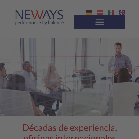
Acerca de NEWAYS
Aviso de privacidad
Décadas de experiencia,
oficinas internacionales