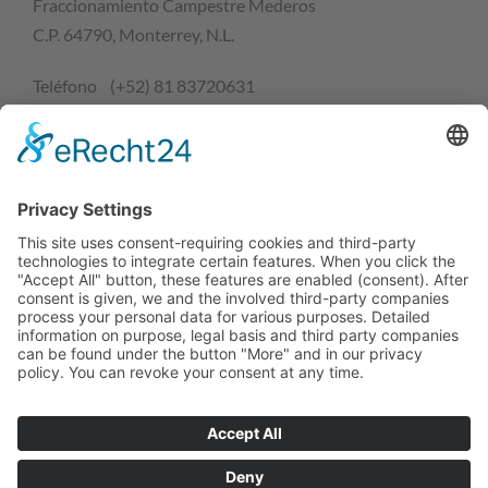
Fraccionamiento Campestre Mederos
C.P. 64790, Monterrey, N.L.
Teléfono (+52) 81 83720631
e-mail:
contactmx@neways-group.com
2026 Copyright by NEWAYS
Home
Trainings
Metodología
Referencias
Acerca de NEWAYS
Contacto
Aviso de privacidad